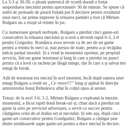
La 3-3 și 30-30, o ploaie puternică de scurtă durată a forțat
suspendarea meciului pentru aproximativ 30 de minute. Se spune că
astfel de perioade de pauză forțată pot fi decisive pentru rezultatul
unui meci, iar prima impresie la reluarea partidei a fost că Miriam
Bulgaru nu a reușit să reintre în joc.
Cu numeroase greșeli nerfoțate, Bulgaru a pierdut cinci game-uri
consecutive la reluarea meciului și scorul a devenit rapid 6-3, 2-0
pentru Gorgodze. Românca avea nevoie ca de aer de un game
pentru a reintra în meci și, mai presus de toate, pentru a-și recăpăta
măcar parțial moralul. Și a venit la momentul oportun, pe propriul
serviciu, într-un game tensionat și lung în care a pierdut un punct
pentru că a lovit cu racheta pe lângă minge, dar în care a și salvat trei
mingi de break.
Atât de tensionat era meciul în acel moment, încât după ratarea unei
mingi Bulgaru a rostit un
„Ce vreeei?!”
lung și apăsat în direcția
antrenorului Ionuț Brătulescu aflat în colțul opus al arenei.
Totuși, de la acel 3-6, 1-2, Miriam Bulgaru a exploatat la maxim
momentul, a făcut rapid două break-uri și, chiar dacă a pierdut un
game la zero pe serviciul adversarei, a servit cu succes pentru
câștigarea celui de-al doilea set al meciului. Și uite așa, după cinci
game-uri consecutive pentru Gordgodze, Bulgaru a câștigat șase
dintre următoarele șapte game-uri pentru a duce meciul în decisiv.