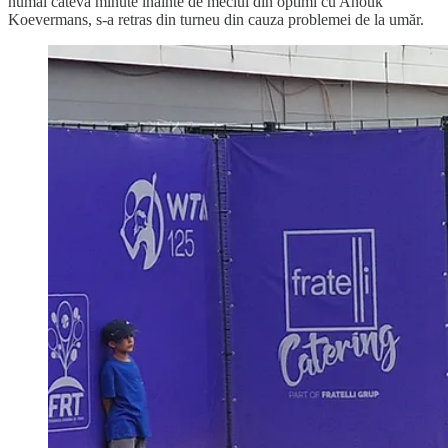
numai câteva minute înainte de meciul din optimi cu Anouk
Koevermans, s-a retras din turneu din cauza problemei de la umăr.