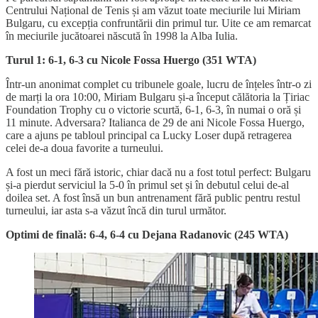
Centrului Național de Tenis și am văzut toate meciurile lui Miriam
Bulgaru, cu excepția confruntării din primul tur. Uite ce am remarcat
în meciurile jucătoarei născută în 1998 la Alba Iulia.
Turul 1: 6-1, 6-3 cu Nicole Fossa Huergo (351 WTA)
Într-un anonimat complet cu tribunele goale, lucru de înțeles într-o zi
de marți la ora 10:00, Miriam Bulgaru și-a început călătoria la Țiriac
Foundation Trophy cu o victorie scurtă, 6-1, 6-3, în numai o oră și
11 minute. Adversara? Italianca de 29 de ani Nicole Fossa Huergo,
care a ajuns pe tabloul principal ca Lucky Loser după retragerea
celei de-a doua favorite a turneului.
A fost un meci fără istoric, chiar dacă nu a fost totul perfect: Bulgaru
și-a pierdut serviciul la 5-0 în primul set și în debutul celui de-al
doilea set. A fost însă un bun antrenament fără public pentru restul
turneului, iar asta s-a văzut încă din turul următor.
Optimi de finală: 6-4, 6-4 cu Dejana Radanovic (245 WTA)