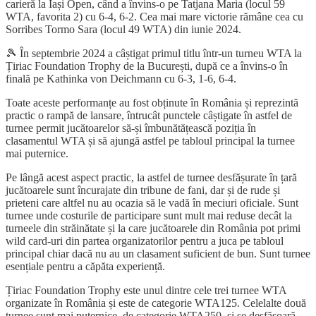
carieră la Iași Open, când a învins-o pe Tatjana Maria (locul 59
WTA, favorita 2) cu 6-4, 6-2. Cea mai mare victorie rămâne cea cu
Sorribes Tormo Sara (locul 49 WTA) din iunie 2024.
🎾 În septembrie 2024 a câștigat primul titlu într-un turneu WTA la
Țiriac Foundation Trophy de la București, după ce a învins-o în
finală pe Kathinka von Deichmann cu 6-3, 1-6, 6-4.
Toate aceste performanțe au fost obținute în România și reprezintă
practic o rampă de lansare, întrucât punctele câștigate în astfel de
turnee permit jucătoarelor să-și îmbunătățească poziția în
clasamentul WTA și să ajungă astfel pe tabloul principal la turnee
mai puternice.
Pe lângă acest aspect practic, la astfel de turnee desfășurate în țară
jucătoarele sunt încurajate din tribune de fani, dar și de rude și
prieteni care altfel nu au ocazia să le vadă în meciuri oficiale. Sunt
turnee unde costurile de participare sunt mult mai reduse decât la
turneele din străinătate și la care jucătoarele din România pot primi
wild card-uri din partea organizatorilor pentru a juca pe tabloul
principal chiar dacă nu au un clasament suficient de bun. Sunt turnee
esențiale pentru a căpăta experiență.
Țiriac Foundation Trophy este unul dintre cele trei turnee WTA
organizate în România și este de categorie WTA125. Celelalte două
turnee sunt mai puternice, de categorie WTA250, și se desfășoară