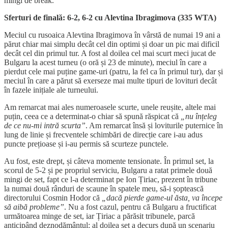
mingi de break.
Sferturi de finală: 6-2, 6-2 cu Alevtina Ibragimova (335 WTA)
Meciul cu rusoaica Alevtina Ibragimova în vârstă de numai 19 ani a
părut chiar mai simplu decât cel din optimi și doar un pic mai dificil
decât cel din primul tur. A fost al doilea cel mai scurt meci jucat de
Bulgaru la acest turneu (o oră și 23 de minute), meciul în care a
pierdut cele mai puține game-uri (patru, la fel ca în primul tur), dar și
meciul în care a părut să exerseze mai multe tipuri de lovituri decât
în fazele inițiale ale turneului.
Am remarcat mai ales numeroasele scurte, unele reușite, altele mai
puțin, ceea ce a determinat-o chiar să spună răspicat că
„nu înțeleg
de ce nu-mi intră scurta”
. Am remarcat însă și loviturile puternice în
lung de linie și frecventele schimbări de direcție care i-au adus
puncte prețioase și i-au permis să scurteze punctele.
Au fost, este drept, și câteva momente tensionate. În primul set, la
scorul de 5-2 și pe propriul serviciu, Bulgaru a ratat primele două
mingi de set, fapt ce l-a determinat pe Ion Țiriac, prezent în tribune
la numai două rânduri de scaune în spatele meu, să-i șoptească
directorului Cosmin Hodor că
„dacă pierde game-ul ăsta, va începe
să aibă probleme”
. Nu a fost cazul, pentru că Bulgaru a fructificat
următoarea minge de set, iar Țiriac a părăsit tribunele, parcă
anticipând deznodământul: al doilea set a decurs după un scenariu