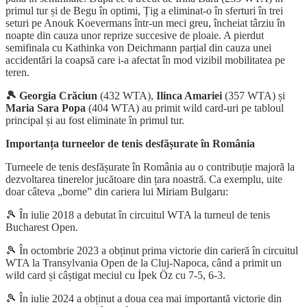
primul tur și de Begu în optimi, Țig a eliminat-o în sferturi în trei
seturi pe Anouk Koevermans într-un meci greu, încheiat târziu în
noapte din cauza unor reprize succesive de ploaie. A pierdut
semifinala cu Kathinka von Deichmann parțial din cauza unei
accidentări la coapsă care i-a afectat în mod vizibil mobilitatea pe
teren.
🎾 Georgia Crăciun
(432 WTA),
Ilinca Amariei
(357 WTA) și
Maria Sara Popa
(404 WTA) au primit wild card-uri pe tabloul
principal și au fost eliminate în primul tur.
Importanța turneelor de tenis desfășurate în România
Turneele de tenis desfășurate în România au o contribuție majoră la
dezvoltarea tinerelor jucătoare din țara noastră. Ca exemplu, uite
doar câteva „borne” din cariera lui Miriam Bulgaru:
🎾 În iulie 2018 a debutat în circuitul WTA la turneul de tenis
Bucharest Open.
🎾 În octombrie 2023 a obținut prima victorie din carieră în circuitul
WTA la Transylvania Open de la Cluj-Napoca, când a primit un
wild card și câștigat meciul cu İpek Öz cu 7-5, 6-3.
🎾 În iulie 2024 a obținut a doua cea mai importantă victorie din