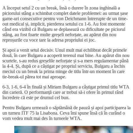
A început setul 2 cu un break, însă o durere în zona inghinală a
piciorului stâng a schimbat complet datele problemei: au urmat șase
game-uri consecutive pentru von Deichmann întrerupte de un time-
out medical și, implicit, pierderea setului cu 1-6. Au fost momente
când era vizibil că Bulgaru se deplasează cu dificultate pe piciorul
stâng, au fost foarte multe greșeli neforțate, au apărut din nou
reproșurile cu voce tare la adresa propriului ei joc.
Și apoi a venit setul decisiv. Unul mult mai echilibrat decât primele
două, în care Bulgaru a acoperit terenul mai bine. Au apărut din nou
scurtele, s-au redus greșelile neforțate și s-a mers regulamentar până
la 4-4. Și, după ce a câștigat pe propriul serviciu, Bulgaru a închis
meciul cu un break la prima minge de titlu într-un moment în care
tie-break-ul părea tot mai aproape.
6-3, 1-6, 6-4 în finală și Miriam Bulgaru a câștigat primul titlu WTA
din carieră. O performanță care ar trebui să-i ofere în primul rând
încredere că este pe drumul cel bun.
Pentru Bulgaru urmează o săptămână de pauză și apoi participarea la
un turneu ITF 75 la Lisabona. Ceva îmi spune însă că în curând o
vom vedea mult mai des în turneele WTA.