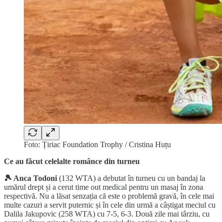
Foto: Țiriac Foundation Trophy / Cristina Huțu
Ce au făcut celelalte românce din turneu
🎾 Anca Todoni
(132 WTA) a debutat în turneu cu un bandaj la
umărul drept și a cerut time out medical pentru un masaj în zona
respectivă. Nu a lăsat senzația că este o problemă gravă, în cele mai
multe cazuri a servit puternic și în cele din urmă a câștigat meciul cu
Dalila Jakupovic (258 WTA) cu 7-5, 6-3. Două zile mai târziu, cu