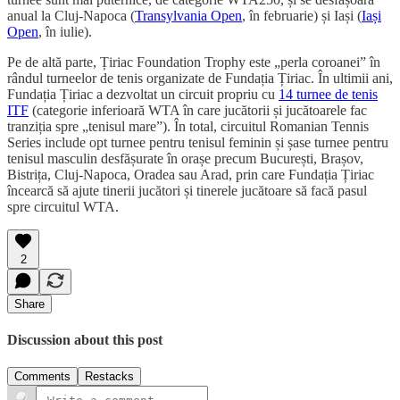
anual la Cluj-Napoca (
Transylvania Open
, în februarie) și Iași (
Iași
Open
, în iulie).
Pe de altă parte, Țiriac Foundation Trophy este „perla coroanei” în
rândul turneelor de tenis organizate de Fundația Țiriac. În ultimii ani,
Fundația Țiriac a dezvoltat un circuit propriu cu
14 turnee de tenis
ITF
(categorie inferioară WTA în care jucătorii și jucătoarele fac
tranziția spre „tenisul mare”). În total, circuitul Romanian Tennis
Series include opt turnee pentru tenisul feminin și șase turnee pentru
tenisul masculin desfășurate în orașe precum București, Brașov,
Bistrița, Cluj-Napoca, Oradea sau Arad, prin care Fundația Țiriac
încearcă să ajute tinerii jucători și tinerele jucătoare să facă pasul
spre circuitul WTA.
2
Share
Discussion about this post
Comments
Restacks