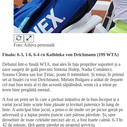
Foto: Arhiva personală
Finala: 6-3, 1-6, 6-4 cu Kathinka von Deichmann (199 WTA)
Debutul într-o finală WTA, mai ales în fața propriilor suporteri și a
unor oaspeți de gală precum Simona Halep, Nadia Comăneci,
Sorana Cîrstea sau Ion Țiriac, poate fi intimidant. Și totuși, în primul
set al finalei cu von Deichmann, Miriam Bulgaru a arătat de departe
cel mai bun tenis al ei din această săptămână, semn că a intrat pe
teren bine pregătită mental.
A fost un prim set în care a preluat inițiativa de la bun-început și a
variat jocul între scurte bine plasate și lovituri puternice în lung de
linie. A anticipat bine jocul, a prins-o de multe ori pe picior greșit pe
adversară și a luptat pentru puncte care păreau pierdute. Și, spre
deosebire de toate celelalte meciuri ale ei, a fost foarte calmă. 6-3 în
42 de minute, fără game pierdut pe propriul serviciu.