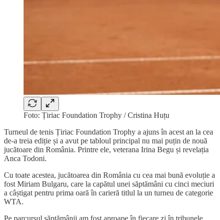
Foto: Țiriac Foundation Trophy / Cristina Huțu
Turneul de tenis Țiriac Foundation Trophy a ajuns în acest an la cea
de-a treia ediție și a avut pe tabloul principal nu mai puțin de nouă
jucătoare din România. Printre ele, veterana Irina Begu și revelația
Anca Todoni.
Cu toate acestea, jucătoarea din România cu cea mai bună evoluție a
fost Miriam Bulgaru, care la capătul unei săptămâni cu cinci meciuri
a câștigat pentru prima oară în carieră titlul la un turneu de categorie
WTA.
Pe parcursul săptămânii am fost aproape în fiecare zi în tribunele