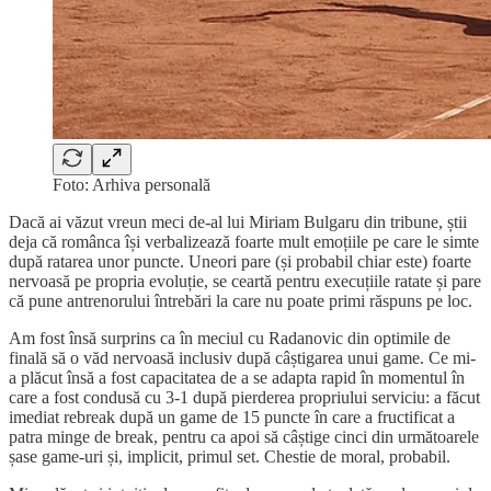
Foto: Arhiva personală
Dacă ai văzut vreun meci de-al lui Miriam Bulgaru din tribune, știi
deja că românca își verbalizează foarte mult emoțiile pe care le simte
după ratarea unor puncte. Uneori pare (și probabil chiar este) foarte
nervoasă pe propria evoluție, se ceartă pentru execuțiile ratate și pare
că pune antrenorului întrebări la care nu poate primi răspuns pe loc.
Am fost însă surprins ca în meciul cu Radanovic din optimile de
finală să o văd nervoasă inclusiv după câștigarea unui game. Ce mi-
a plăcut însă a fost capacitatea de a se adapta rapid în momentul în
care a fost condusă cu 3-1 după pierderea propriului serviciu: a făcut
imediat rebreak după un game de 15 puncte în care a fructificat a
patra minge de break, pentru ca apoi să câștige cinci din următoarele
șase game-uri și, implicit, primul set. Chestie de moral, probabil.