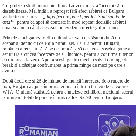
Gorgodze a simțit momentul bun al adversarei și a încercat să o
destabilizeze. Mai întâi i-a reproșat fără efect arbitrei că Bulgaru
vorbește cu ea însăși
„după fiecare punct pierdut. Sunt sătulă de
asta!”
, pentru ca apoi să conteste în mod repetat deciziile arbitrei
chiar și atunci când acestea erau evident corecte și din tribună.
Primele cinci game-uri din ultimul set s-au desfășurat după un
scenariu identic cu cele din primul set. La 3-2 pentru Bulgaru,
românca a reușit însă să se desprindă și să câștige al șaselea game al
setului la a cincea încercare de a-l închide, pentru a confirma ulterior
cu un break la zero. Apoi a servit pentru meci, a salvat o minge de
break și a câștigat confruntarea la prima minge de meci pe care a
avut-o.
După două ore și 26 de minute de muncă întrerupte de o rupere de
nori, Bulgaru a ajuns în prima ei finală într-un turneu de categorie
WTA. O ultimă statistică pentru a înțelege echilibrul meciului: scorul
la numărul total de puncte în meci a fost 92-90 pentru Bulgaru.