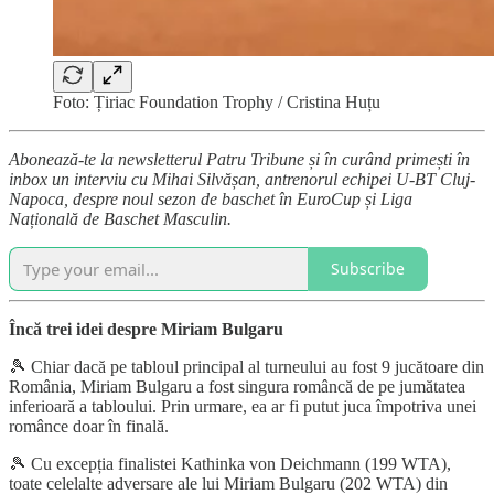
Foto: Țiriac Foundation Trophy / Cristina Huțu
Abonează-te la newsletterul Patru Tribune și în curând primești în
inbox un interviu cu Mihai Silvășan, antrenorul echipei U-BT Cluj-
Napoca, despre noul sezon de baschet în EuroCup și Liga
Națională de Baschet Masculin.
Subscribe
Încă trei idei despre Miriam Bulgaru
🎾 Chiar dacă pe tabloul principal al turneului au fost 9 jucătoare din
România, Miriam Bulgaru a fost singura româncă de pe jumătatea
inferioară a tabloului. Prin urmare, ea ar fi putut juca împotriva unei
românce doar în finală.
🎾 Cu excepția finalistei Kathinka von Deichmann (199 WTA),
toate celelalte adversare ale lui Miriam Bulgaru (202 WTA) din