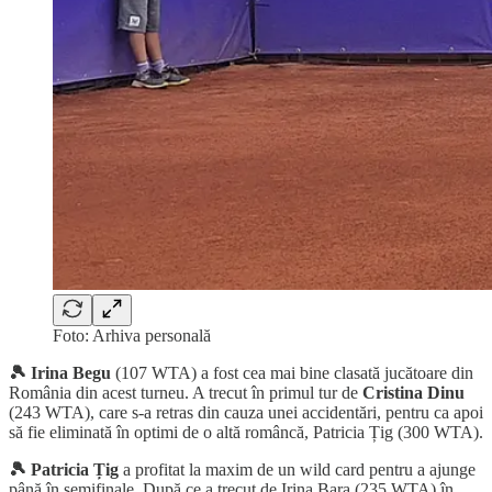
Foto: Arhiva personală
🎾 Irina Begu
(107 WTA) a fost cea mai bine clasată jucătoare din
România din acest turneu. A trecut în primul tur de
Cristina Dinu
(243 WTA), care s-a retras din cauza unei accidentări, pentru ca apoi
să fie eliminată în optimi de o altă româncă, Patricia Țig (300 WTA).
🎾 Patricia Țig
a profitat la maxim de un wild card pentru a ajunge
până în semifinale. După ce a trecut de Irina Bara (235 WTA) în